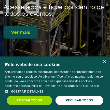
GOVERNANÇA CORPORATIVA
Acesse agora e fique por dentro de
Buscar
Visão Geral
todos os eventos.
Diretoria, Conselhos e Comitês
Estatuto, Código de Ética e Políticas
Ver mais
Reuniões e Assembleias
Programa de Compliance
INFORMAÇÕES AOS INVESTIDORES
×
Documentos CVM
Este website usa cookies
Central de Resultados
Armazenamos cookies essenciais, necessários ao funcionamento do
site, no seu dispositivo. Ao clicar em “Aceita” e ao navegar pelo nosso
Guia de Modelagem
conteúdo, você concorda com o uso que fazemos dos cookies,
Cobertura de Analistas
conforme o nosso Aviso de Privacidade e os Termos de Uso do site.
MOSTRAR DETALHES
Formador de Mercado
PRNR3
R$18,38
-0,65%
IBOV
172.513,00
-1,73%
ACEITAR TODOS
RECUSAR TODOS
Avisos, Comunicados e Fatos Relevantes
Powered by
MZ
Apresentações