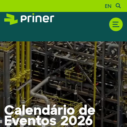
EN
A COMPANHIA
Histórico
Sobre a Priner
Composição Acionária
Calendário de
Certificações e Reconhecimento
Eventos 2026
Relatório de Sustentabilidade